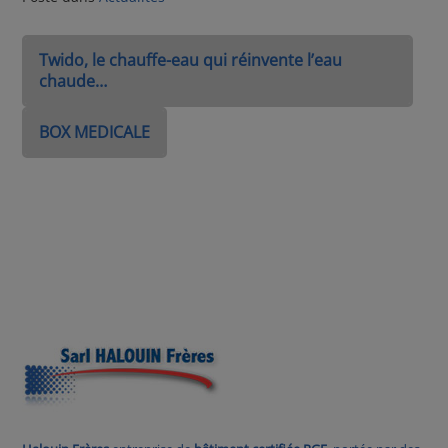
Twido, le chauffe-eau qui réinvente l’eau
chaude…
BOX MEDICALE