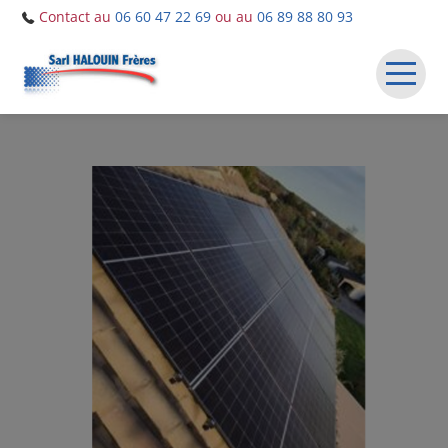
Contact au
06 60 47 22 69
ou au
06 89 88 80 93
ACCUEIL
NOS SERVICES
NOS RÉALISATIONS
ACTUALITÉS
CONTACT ET DEVIS